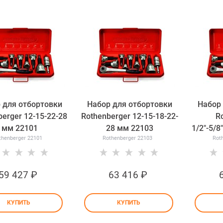
 для отбортовки
Набор для отбортовки
Набор 
berger 12-15-22-28
Rothenberger 12-15-18-22-
R
мм 22101
28 мм 22103
1/2"-5/8"
thenberger 22101
Rothenberger 22103
Rot
59 427
 ₽
63 416
 ₽
КУПИТЬ
КУПИТЬ