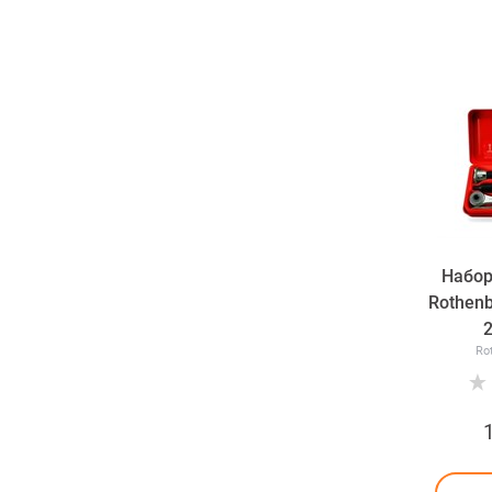
Набор
Rothenb
Ro