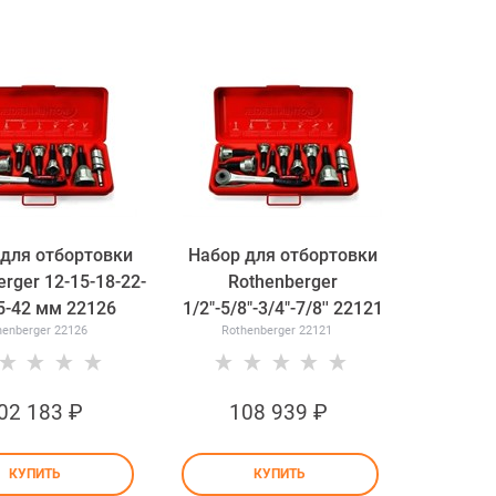
для отбортовки
Набор для отбортовки
rger 12-15-18-22-
Rothenberger
5-42 мм 22126
1/2"-5/8"-3/4"-7/8'' 22121
henberger 22126
Rothenberger 22121
02 183
 ₽
108 939
 ₽
КУПИТЬ
КУПИТЬ