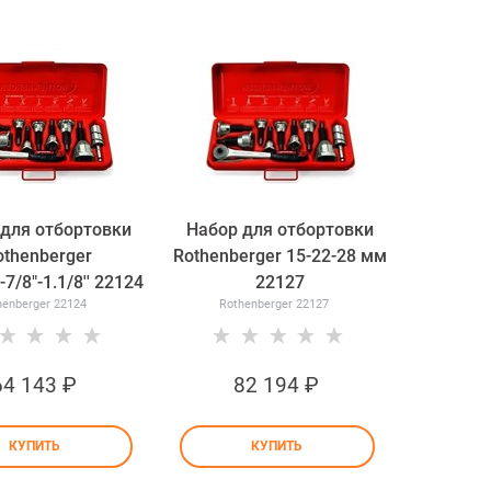
для отбортовки
Набор для отбортовки
othenberger
Rothenberger 15-22-28 мм
-7/8"-1.1/8'' 22124
22127
henberger 22124
Rothenberger 22127
64 143
 ₽
82 194
 ₽
КУПИТЬ
КУПИТЬ