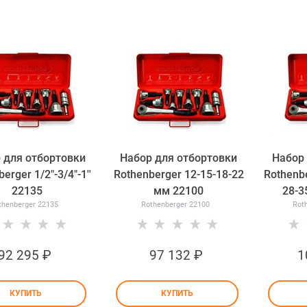
 для отбортовки
Набор для отбортовки
Набор 
erger 1/2"-3/4"-1''
Rothenberger 12-15-18-22
Rothenbe
22135
мм 22100
28-3
thenberger 22135
Rothenberger 22100
Rot
92 295
 ₽
97 132
 ₽
1
КУПИТЬ
КУПИТЬ