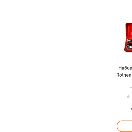
Набор
Rothenb
Ro