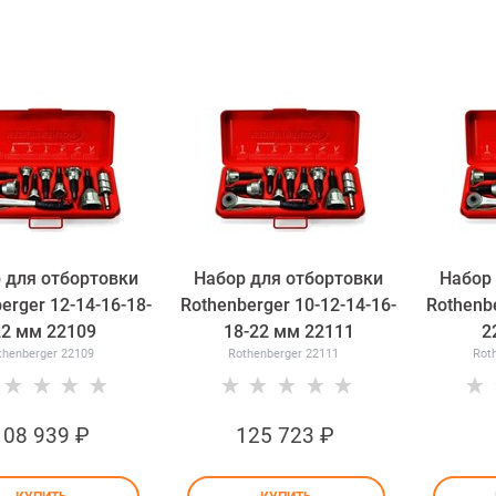
 для отбортовки
Набор для отбортовки
Набор 
erger 12-14-16-18-
Rothenberger 10-12-14-16-
Rothenbe
22 мм 22109
18-22 мм 22111
2
thenberger 22109
Rothenberger 22111
Rot
108 939
 ₽
125 723
 ₽