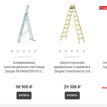
Скидк
Zarges 41524
Zarges 40046
Алюминиевая
Двухсторонняя
Ал
трехсекционная лестница
деревянная стремянка
ту
Zarges SKYMASTER PLUS
Zarges Crestamax B 2х6
3x14 41524
40046
98 900
 ₽
29 308
 ₽
вы
КУПИТЬ
КУПИТЬ