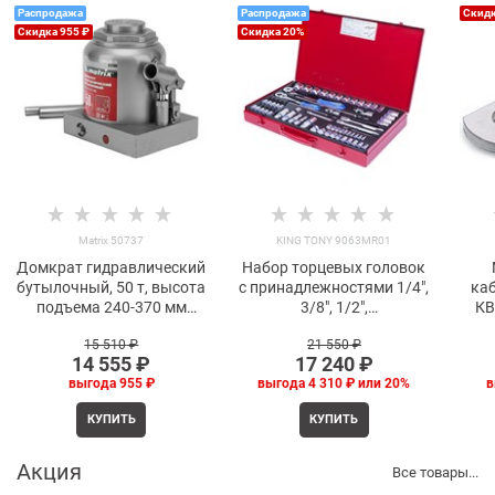
Распродажа
Распродажа
Скидк
Скидка 955 ₽
Скидка 20%
Matrix 50737
KING TONY 9063MR01
Домкрат гидравлический
Набор торцевых головок
бутылочный, 50 т, высота
с принадлежностями 1/4",
ка
подъема 240-370 мм
3/8", 1/2",
КВ
Matrix 50737
двенадцатигранные, 4-32
15 510
 ₽
21 550
 ₽
мм, 62 предмета KING
14 555
 ₽
17 240
 ₽
TONY 9063MR01 TONY
выгода
955 ₽
выгода
4 310 ₽
или
20%
в
КУПИТЬ
КУПИТЬ
Акция
Все товары...