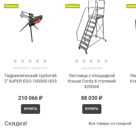
Новинка
Новинка
Нови
SUPER-EGO 1000001833
Krause 820068
Гидравлический трубогиб
Лестница с площадкой
Ле
2" SUPER-EGO 1000001833
Krause Corda 8 ступеней
Kr
820068
210 066
 ₽
88 030
 ₽
КУПИТЬ
КУПИТЬ
Скидка!
Все товары со скидкой