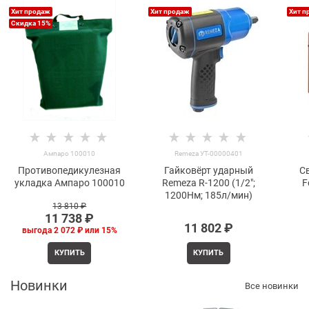
Хит продаж
Хит продаж
Хит п
Скидка 15%
Ампаро 100010
Remeza УТ-00000401
Противопедикулезная
Гайковёрт ударный
С
укладка Ампаро 100010
Remeza R-1200 (1/2";
F
1200Нм; 185л/мин)
13 810
 ₽
11 738
 ₽
11 802
 ₽
выгода
2 072 ₽
или
15%
КУПИТЬ
КУПИТЬ
Новинки
Все новинки