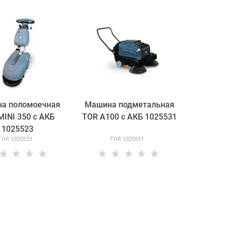
а поломоечная
Машина подметальная
MINI 350 с АКБ
TOR A100 с АКБ 1025531
1025523
TOR 1025523
TOR 1025531