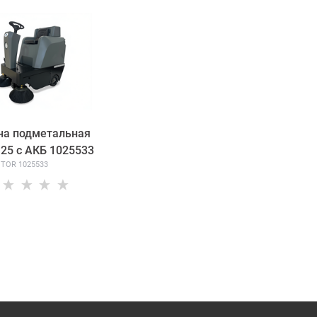
а подметальная
25 с АКБ 1025533
TOR 1025533