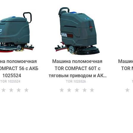
на поломоечная
Машина поломоечная
Машин
OMPACT 56 с АКБ
TOR COMPACT 60T с
TOR 
1025524
тяговым приводом и АКБ
TOR 1025524
TOR 1025526
1025526