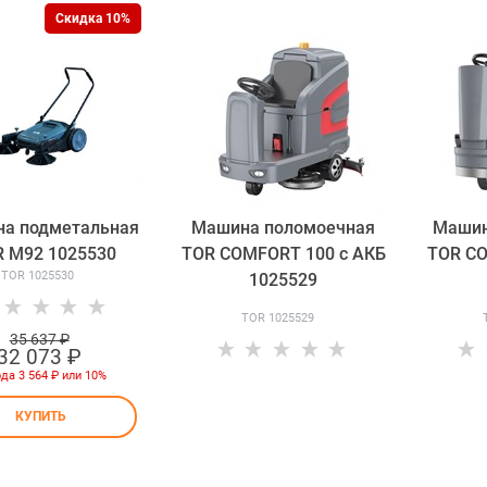
Скидка 10%
а подметальная
Машина поломоечная
Машин
 M92 1025530
TOR COMFORT 100 с АКБ
TOR CO
TOR 1025530
1025529
TOR 1025529
35 637
 ₽
32 073
 ₽
ода
3 564 ₽
или
10%
КУПИТЬ