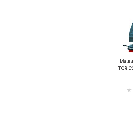
Маши
TOR C