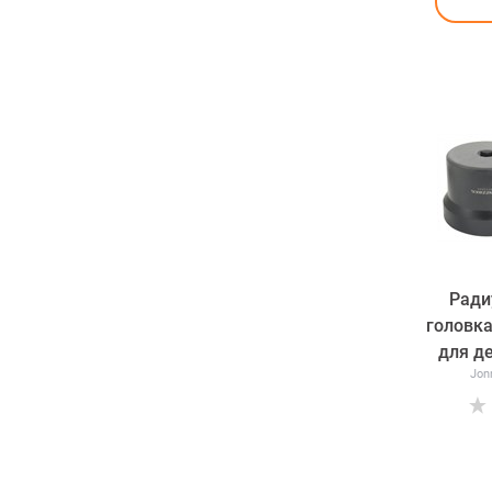
Ради
головка
для д
Jon
гайки
грузо
MA