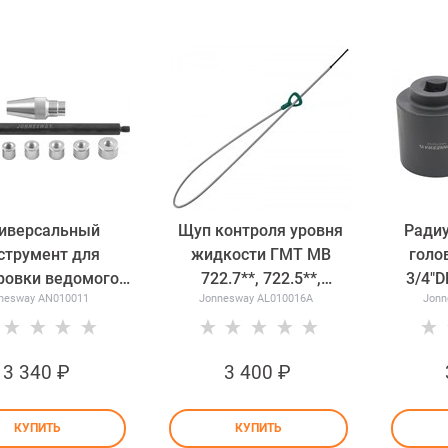
иверсальный
Щуп контроля уровня
Радиу
струмент для
жидкости ГМТ МВ
голо
ровки ведомого
722.7**, 722.5**,
3/4"D
nesway AN010011
Jonnesway AL010016A
Jonn
ска сцепления
оригинальный № 168 589
ремон
esway AN010011
01 21 00 Jonnesway
авт
AL010016A
3 340
 ₽
3 400
 ₽
КУПИТЬ
КУПИТЬ