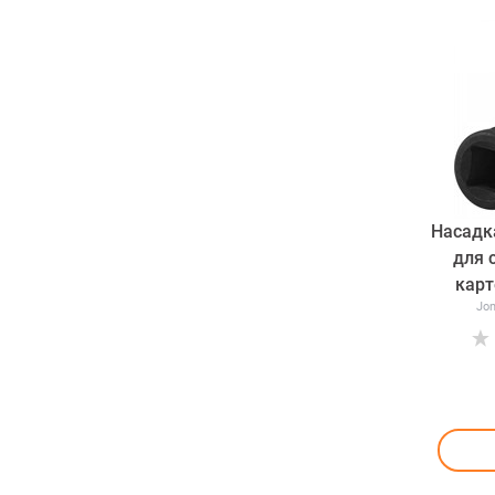
Насадк
для 
карт
Jon
тран
Jonn