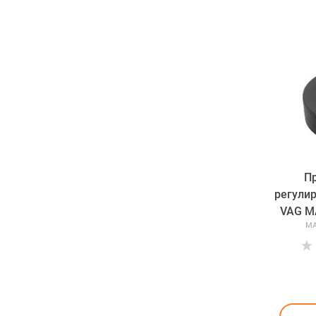
П
регули
VAG М
МА