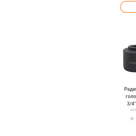
Ради
гол
3/4
Jon
шли
автома
пер