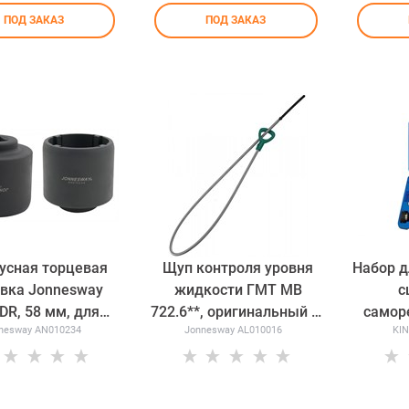
ПОД ЗАКАЗ
ПОД ЗАКАЗ
усная торцевая
Щуп контроля уровня
Набор д
овка Jonnesway
жидкости ГМТ МВ
с
"DR, 58 мм, для
722.6**, оригинальный №
самор
nesway AN010234
Jonnesway AL010016
KI
цевой гайки 8-
140 589 15 21 00
му
ступенчатой
Jonnesway AL010016
предм
тической коробки
едач автобусов