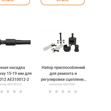
КУПИТЬ
КУПИТЬ
нная насадка
Набор приспособлений
way 15-19 мм для
для ремонта и
012 AE310012-2
регулировки сцепления
esway AE310012-2
Jonnesway AN010261
автоматической
трансмиссии VAG DSG
Jonnesway AN010261