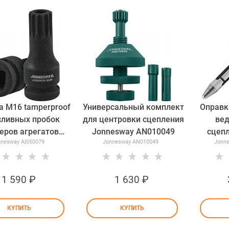
а М16 tamperproof
Универсальный комплект
Оправк
сливных пробок
для центровки сцепления
вед
еров агрегатов
Jonnesway AN010049
сцепл
nesway AI050079
Jonnesway AN010049
Jonn
смиссий а/м VAG
Jonne
esway AI050079
1 590
 ₽
1 630
 ₽
КУПИТЬ
КУПИТЬ