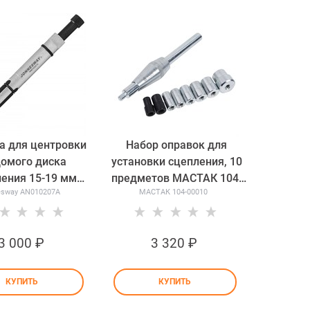
а для центровки
Набор оправок для
омого диска
установки сцепления, 10
ения 15-19 мм
предметов МАСТАК 104-
esway AN010207A
МАСТАК 104-00010
sway AN010207A
00010 104-00010
3 000
 ₽
3 320
 ₽
КУПИТЬ
КУПИТЬ