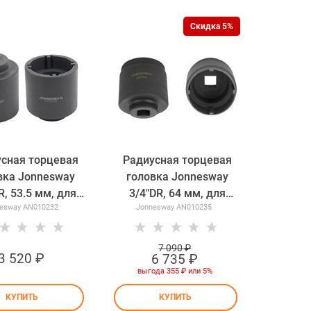
Скидка 5%
сная торцевая
Радиусная торцевая
вка Jonnesway
головка Jonnesway
R, 53.5 мм, для
3/4"DR, 64 мм, для
esway AN010232
Jonnesway AN010235
та трансмиссии
стопорной гайки
омобилей MAN
выходного вала 10-
AN010232
ступенчатой
7 090
 ₽
3 520
 ₽
6 735
 ₽
автоматической коробки
выгода
355 ₽
или
5%
передач грузового а/м
SCANIA AN010235
КУПИТЬ
КУПИТЬ