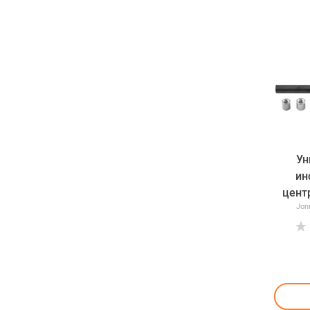
Ун
ин
цент
Jon
ди
Jonn