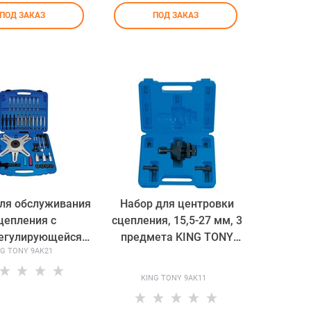
ПОД ЗАКАЗ
ПОД ЗАКАЗ
ля обслуживания
Набор для центровки
цепления с
сцепления, 15,5-27 мм, 3
егулирующейся
предмета KING TONY
NG TONY 9AK21
фтой SAC, 37
9AK11 TONY
етов KING TONY
KING TONY 9AK11
9AK21