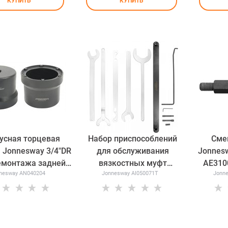
КУПИТЬ
КУПИТЬ
усная торцевая
Набор приспособлений
Сме
 Jonnesway 3/4"DR
для обслуживания
Jonnes
емонтажа задней
вязкостных муфт
AE310
nesway AN040204
Jonnesway AI050071T
Jonn
 дифференциала
BMW/MERCEDES
вых автомобилей
Jonnesway AI050071T
N/MERCEDES
AN040204