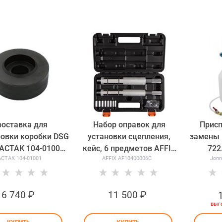
роставка для
Набор оправок для
Присп
ровки коробки DSG
установки сцепления,
замены 
АСТАК 104-01001
кейс, 6 предметов AFFIX
722
СТАК 104-01001
AFFIX AF10400006C
Jonn
104-01001
AF10400006C
AF10400006C
6 740
 ₽
11 500
 ₽
выг