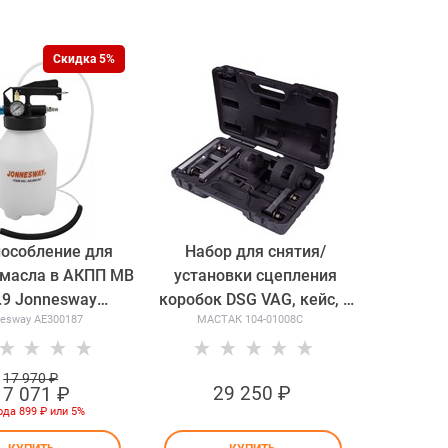
Скидка 5%
особление для
Набор для снятия/
масла в АКПП МВ
установки сцепления
.9 Jonnesway
коробок DSG VAG, кейс, 8
esway AE300187
МАСТАК 104-01008C
AE300187
предметов МАСТАК 104-
01008C 104-01008C
17 970
 ₽
29 250
 ₽
17 071
 ₽
ода
899 ₽
или
5%