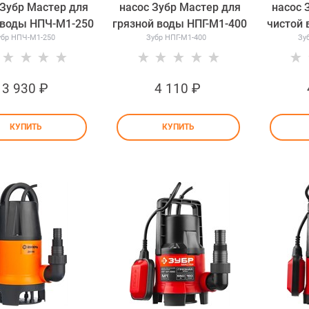
 Зубр Мастер для
насос Зубр Мастер для
насос 
 воды НПЧ-М1-250
грязной воды НПГ-М1-400
чистой 
убр НПЧ-М1-250
Зубр НПГ-М1-400
Зу
3 930
 ₽
4 110
 ₽
КУПИТЬ
КУПИТЬ