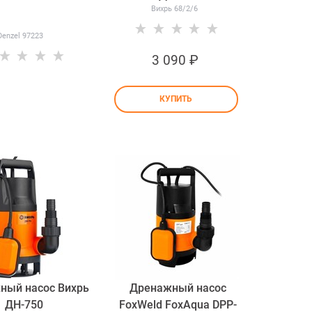
Вихрь 68/2/6
Denzel 97223
3 090
 ₽
КУПИТЬ
ный насос Вихрь
Дренажный насос
ДН-750
FoxWeld FoxAqua DPP-