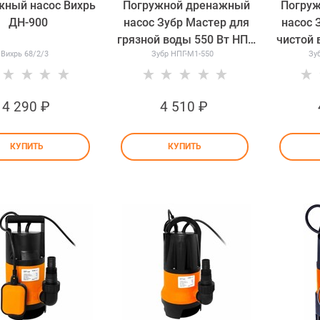
ный насос Вихрь
Погружной дренажный
Погру
ДН-900
насос Зубр Мастер для
насос 
грязной воды 550 Вт НПГ-
чистой 
Вихрь 68/2/3
Зубр НПГ-М1-550
Зу
М1-550
4 290
 ₽
4 510
 ₽
КУПИТЬ
КУПИТЬ