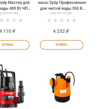
Зубр Мастер для
насос Зубр Профессионал
воды 400 Вт НПЧ-
для чистой воды 550 Вт
бр НПЧ-М1-400
Зубр НПЧ-Т3-550
М1-400
НПЧ-Т3-550
4 110
 ₽
4 252
 ₽
КУПИТЬ
КУПИТЬ