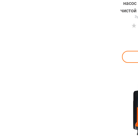
насос
чистой
З