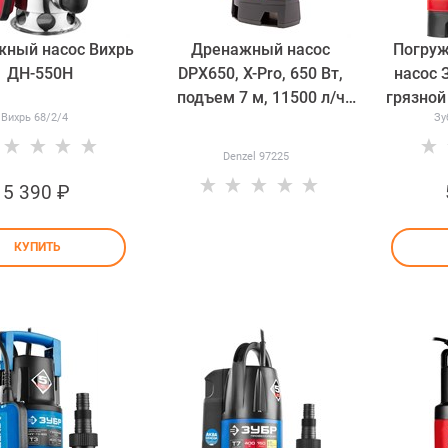
ный насос Вихрь
Дренажный насос
Погру
ДН-550Н
DPХ650, Х-Pro, 650 Вт,
насос 
подъем 7 м, 11500 л/ч
грязной
Вихрь 68/2/4
Зу
Denzel 97225
Denzel 97225
5 390
 ₽
КУПИТЬ