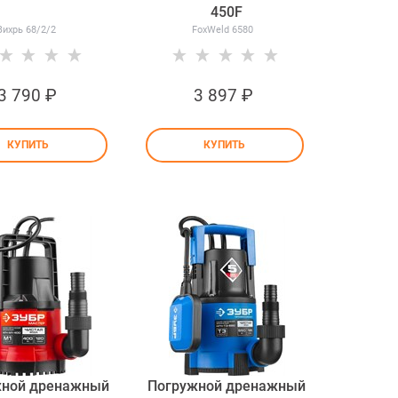
450F
Вихрь 68/2/2
FoxWeld 6580
3 790
 ₽
3 897
 ₽
КУПИТЬ
КУПИТЬ
жной дренажный
Погружной дренажный