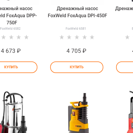
нажный насос
Дренажный насос
Дренаж
ld FoxAqua DPP-
FoxWeld FoxAqua DPI-450F
750F
FoxWeld 6582
FoxWeld 6581
4 673
 ₽
4 705
 ₽
КУПИТЬ
КУПИТЬ