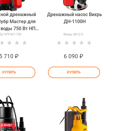
жной дренажный
Дренажный насос Вихрь
Зубр Мастер для
ДН-1100Н
 воды 750 Вт НПГ-
бр НПГ-М1-750
Вихрь 68/2/5
М1-750
5 710
 ₽
6 090
 ₽
КУПИТЬ
КУПИТЬ