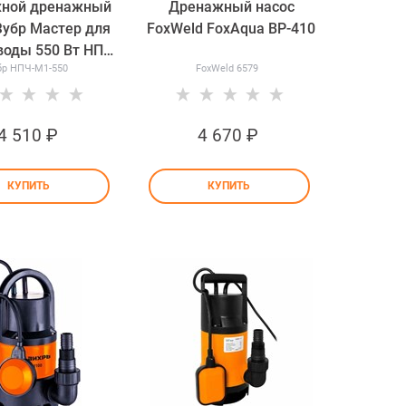
жной дренажный
Дренажный насос
Зубр Мастер для
FoxWeld FoxAqua BP-410
воды 550 Вт НПЧ-
бр НПЧ-М1-550
FoxWeld 6579
М1-550
4 510
 ₽
4 670
 ₽
КУПИТЬ
КУПИТЬ