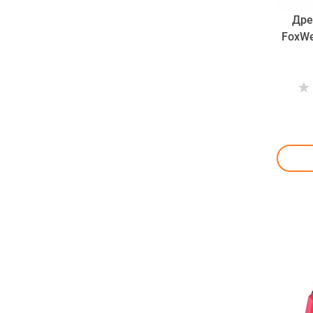
Дре
FoxWe