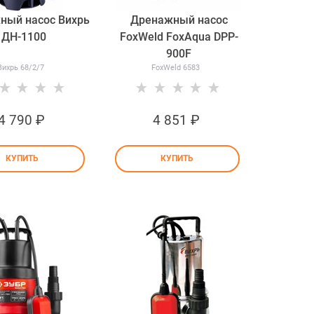
ный насос Вихрь
Дренажный насос
ДН-1100
FoxWeld FoxAqua DPP-
900F
Вихрь 68/2/7
FoxWeld 6583
4 790
 ₽
4 851
 ₽
КУПИТЬ
КУПИТЬ