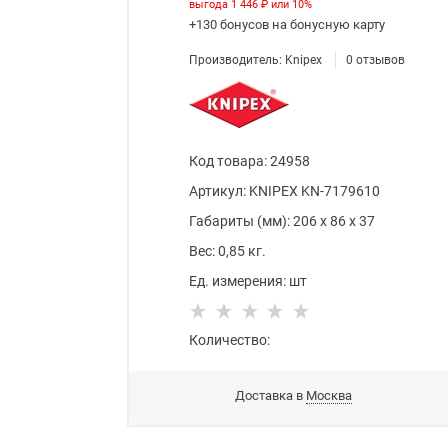
выгода
1 446 ₽
или
10%
+130 бонусов
на бонусную карту
Производитель:
Knipex
0
отзывов
Код товара
:
24958
Артикул:
KNIPEX KN-7179610
Габариты (мм):
206
x
86
x
37
Вес:
0,85
кг.
Ед. измерения:
шт
Количество:
Доставка в
Москва