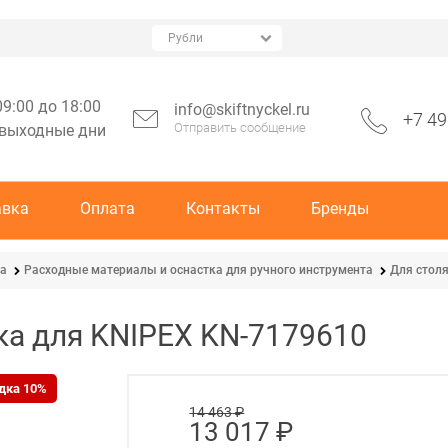
09:00 до 18:00
info@skiftnyckel.ru
+7 49
Отправить сообщение
 выходные дни
авка
Оплата
Контакты
Бренды
ка
Расходные материалы и оснастка для ручного инструмента
Для стол
ка для KNIPEX KN-7179610
дка 10%
14 463
 ₽
13 017
 ₽