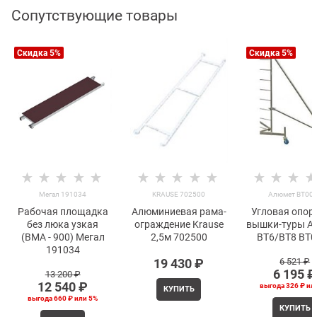
Сопутствующие товары
Скидка 5%
Скидка 5%
Мегал 191034
KRAUSE 702500
Алюмет ВТ00
Рабочая площадка
Алюминиевая рама-
Угловая опор
без люка узкая
ограждение Krause
вышки-туры А
(ВМА - 900) Мегал
2,5м 702500
ВТ6/ВТ8 ВТ0
191034
19 430
 ₽
6 521
 ₽
6 195
 ₽
13 200
 ₽
12 540
 ₽
выгода
326 ₽
ил
КУПИТЬ
выгода
660 ₽
или
5%
КУПИТЬ