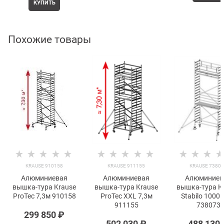
КУПИТЬ
Похожие товары
KRAUSE 910158
KRAUSE 911155
KRAUSE 7380
Алюминиевая
Алюминиевая
Алюминиев
вышка-тура Krause
вышка-тура Krause
вышка-тура K
ProTec 7,3м 910158
ProTec XXL 7,3м
Stabilo 1000 
911155
738073
299 850
 ₽
502 030
 ₽
488 130