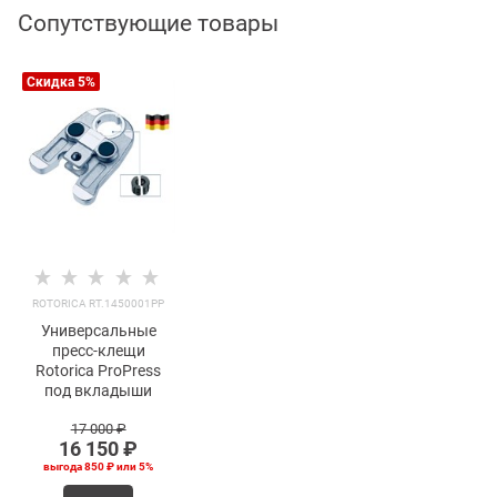
Сопутствующие товары
Скидка 5%
ROTORICA RT.1450001PP
Универсальные
пресс-клещи
Rotorica ProPress
под вкладыши
17 000
 ₽
16 150
 ₽
выгода
850 ₽
или
5%