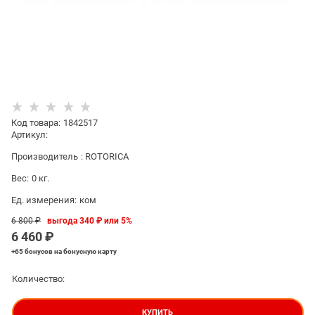
Код товара
:
1842517
Артикул:
Производитель
:
ROTORICA
Вес:
0
кг.
Ед. измерения:
ком
6 800
 ₽
выгода
340 ₽
или
5%
6 460
 ₽
+65 бонусов
на бонусную карту
Количество:
КУПИТЬ