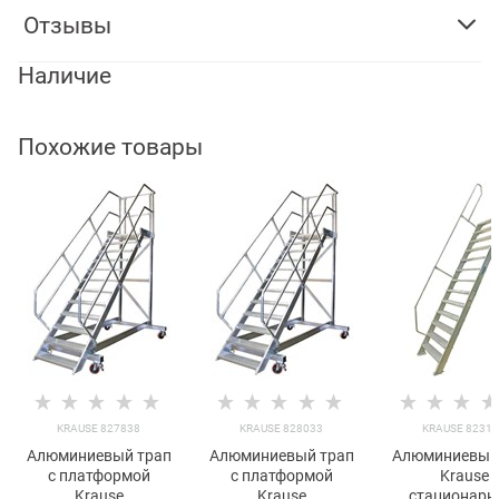
Отзывы
Наличие
Похожие товары
KRAUSE 827838
KRAUSE 828033
KRAUSE 8231
Алюминиевый трап
Алюминиевый трап
Алюминиевый
с платформой
с платформой
Krause
Krause
Krause
стационарн