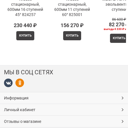
стационарный,
стационарный,
эвольвент
600мм 16 ступеней
600мм 11 ступеней
ступени
45° 824257
60° 825001
86 600
 ₽
82 270
 
230 440
 ₽
156 270
 ₽
выгода
4 330 ₽
и
КУПИТЬ
КУПИТЬ
КУПИТЬ
МЫ В СОЦ СЕТЯХ
Информация
Личный кабинет
Отзывы о магазине