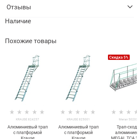
Отзывы
Наличие
Похожие товары
Скидка 5%
KRAUSE 824257
KRAUSE 825001
Мегал 50203
Алюминиевый трап
Алюминиевый трап
Трап-сход
с платформой
с платформой
алюминиев
Krause
Krause
MEGAL ТСА 3