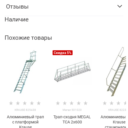
Отзывы
Наличие
Похожие товары
Скидка 5%
KRAUSE 825438
Мегал 501020
KRAUSE 8223
Алюминиевый трап
Трап-сходня MEGAL
Алюминиевый
с платформой
ТСА 2х600
Krause
Krause
стационарн