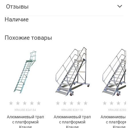
Отзывы
Наличие
Похожие товары
KRAUSE 824134
KRAUSE 828118
KRAUSE 8290
Алюминиевый трап
Алюминиевый трап
Алюминиевый
с платформой
с платформой
с платформ
Krause
Krause
Krause