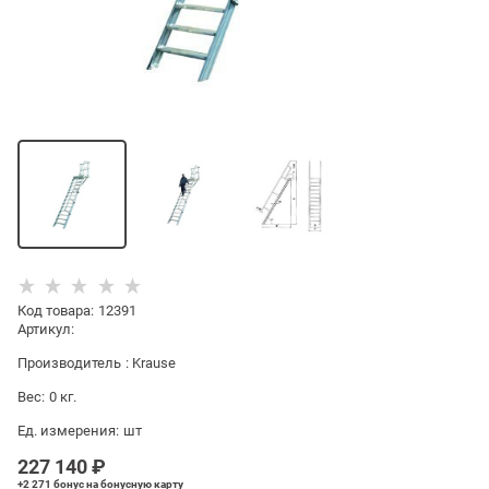
Код товара
:
12391
Артикул:
Производитель
:
Krause
Вес:
0
кг.
Ед. измерения:
шт
227 140
 ₽
+2 271 бонус
на бонусную карту