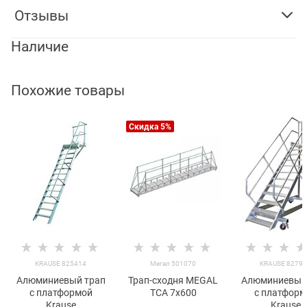
Отзывы
Наличие
Похожие товары
Скидка 5%
KRAUSE 825414
Мегал 501070
KRAUSE 8279
Алюминиевый трап
Трап-сходня MEGAL
Алюминиевый
с платформой
ТСА 7х600
с платформ
Krause
Krause