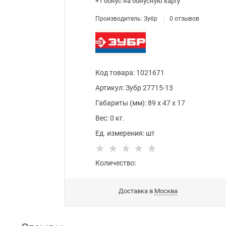
+1 бонус
на бонусную карту
Производитель:
Зубр
0
отзывов
Код товара
:
1021671
Артикул:
Зубр 27715-13
Габариты (мм):
89
x
47
x
17
Вес:
0
кг.
Ед. измерения:
шт
Количество:
Доставка в
Москва