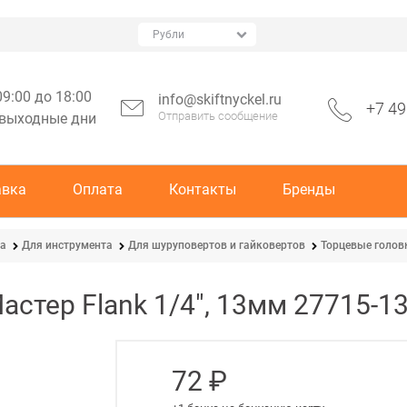
09:00 до 18:00
info@skiftnyckel.ru
+7 49
Отправить сообщение
 выходные дни
авка
Оплата
Контакты
Бренды
ка
Для инструмента
Для шуруповертов и гайковертов
Торцевые голов
астер Flank 1/4", 13мм 27715-1
72
 ₽