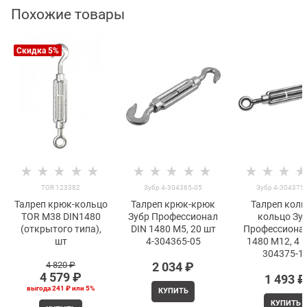
Похожие товары
Скидка 5%
TOR 123382
Зубр 4-304365-05
Зубр 4-304375
Талреп крюк-кольцо
Талреп крюк-крюк
Талреп коль
TOR М38 DIN1480
Зубр Профессионал
кольцо Зу
(открытого типа),
DIN 1480 М5, 20 шт
Профессионал
шт
4-304365-05
1480 М12, 4 ш
304375-1
4 820
 ₽
2 034
 ₽
4 579
 ₽
1 493
 ₽
выгода
241 ₽
или
5%
КУПИТЬ
КУПИТЬ