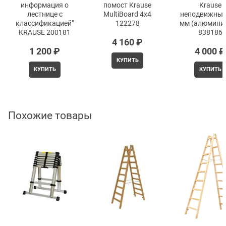
информация о
помост Krause
Krause
лестнице с
MultiBoard 4х4
неподвижный
классификацией"
122278
мм (алюминий
KRAUSE 200181
838186
4 160
 ₽
1 200
 ₽
4 000
 ₽
КУПИТЬ
КУПИТЬ
КУПИТЬ
Похожие товары