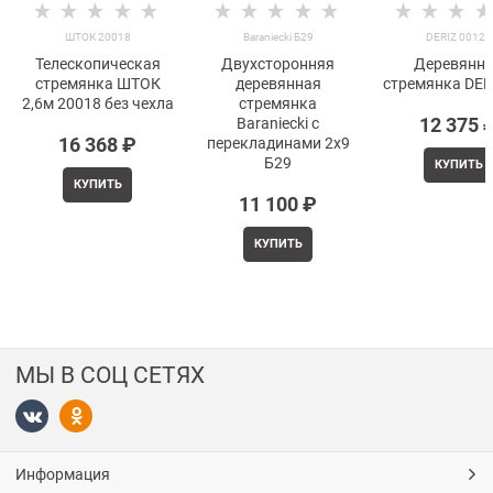
ШТОК 20018
Baraniecki Б29
DERIZ 00129
Телескопическая
Двухсторонняя
Деревянн
стремянка ШТОК
деревянная
стремянка DER
2,6м 20018 без чехла
стремянка
12 375
 
Baraniecki с
16 368
 ₽
перекладинами 2х9
Б29
КУПИТЬ
КУПИТЬ
11 100
 ₽
КУПИТЬ
МЫ В СОЦ СЕТЯХ
Информация