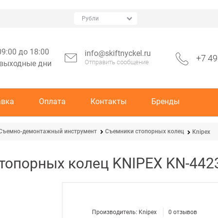
09:00 до 18:00
info@skiftnyckel.ru
+7 49
Отправить сообщение
 выходные дни
авка
Оплата
Контакты
Бренды
Съемно-демонтажный инструмент
Съемники стопорных колец
Knipex
топорных колец KNIPEX KN-44
Производитель:
Knipex
0
отзывов