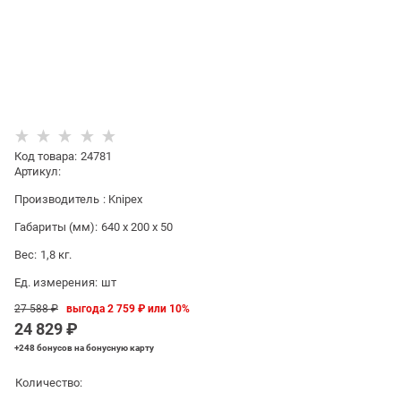
Код товара
:
24781
Артикул:
Производитель
:
Knipex
Габариты (мм):
640 x 200 x 50
Вес:
1,8
кг.
Ед. измерения:
шт
27 588
 ₽
выгода
2 759 ₽
или
10%
24 829
 ₽
+248 бонусов
на бонусную карту
Количество: