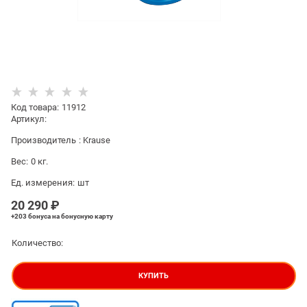
Код товара
:
11912
Артикул:
Производитель
:
Krause
Вес:
0
кг.
Ед. измерения:
шт
20 290
 ₽
+203 бонуса
на бонусную карту
Количество:
КУПИТЬ