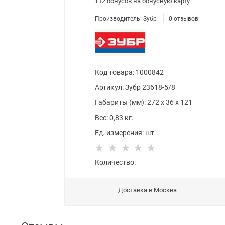
+12 бонусов
на бонусную карту
Производитель:
Зубр
0
отзывов
Код товара
:
1000842
Артикул:
Зубр 23618-5/8
Габариты (мм):
272
x
36
x
121
Вес:
0,83
кг.
Ед. измерения:
шт
Количество:
Доставка в
Москва