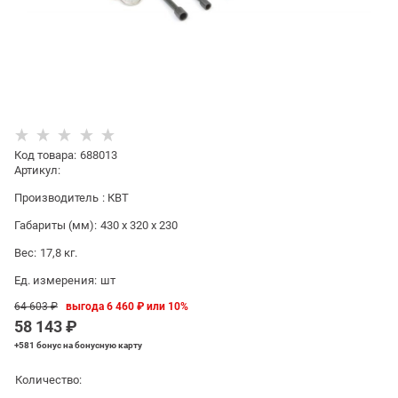
Код товара
:
688013
Артикул:
Производитель
:
КВТ
Габариты (мм):
430 x 320 x 230
Вес:
17,8
кг.
Ед. измерения:
шт
64 603
 ₽
выгода
6 460 ₽
или
10%
58 143
 ₽
+581 бонус
на бонусную карту
Количество: