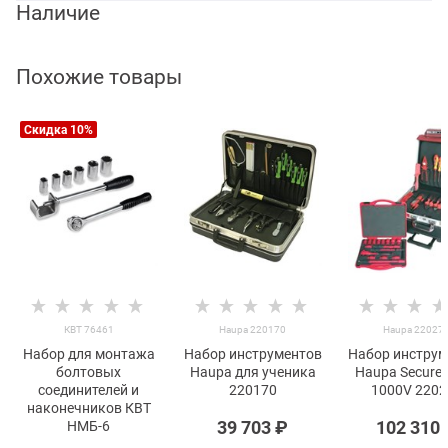
Наличие
Похожие товары
Скидка 10%
КВТ 76461
Haupa 220170
Haupa 22027
Набор для монтажа
Набор инструментов
Набор инструм
болтовых
Haupa для ученика
Haupa Secure 
соединителей и
220170
1000V 2202
наконечников КВТ
39 703
 ₽
102 310
НМБ-6