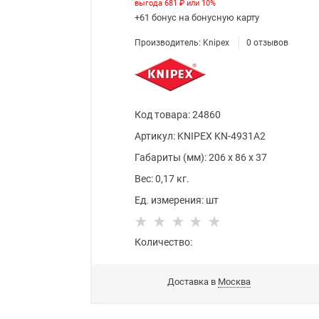
выгода
681 ₽
или
10%
+61 бонус
на бонусную карту
Производитель:
Knipex
0
отзывов
Код товара
:
24860
Артикул:
KNIPEX KN-4931A2
Габариты (мм):
206
x
86
x
37
Вес:
0,17
кг.
Ед. измерения:
шт
Количество:
Доставка в
Москва