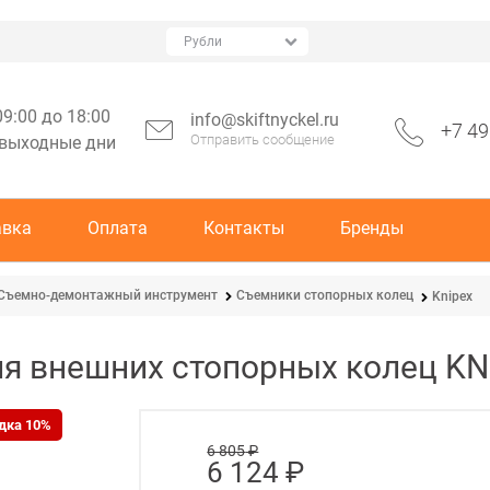
09:00 до 18:00
info@skiftnyckel.ru
+7 49
Отправить сообщение
 выходные дни
авка
Оплата
Контакты
Бренды
Съемно-демонтажный инструмент
Съемники стопорных колец
Knipex
я внешних стопорных колец KN
дка 10%
6 805
 ₽
6 124
 ₽