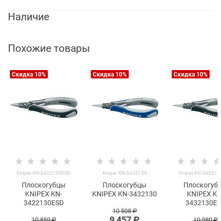
Наличие
Похожие товары
Скидка 10%
Скидка 10%
Скидка 10%
Knipex KN-3422130ESD
Knipex KN-3432130
Knipex KN-34321
Плоскогубцы
Плоскогубцы
Плоскогуб
KNIPEX KN-
KNIPEX KN-3432130
KNIPEX KN
3422130ESD
3432130E
10 508
 ₽
9 457
 ₽
10 859
 ₽
10 980
 ₽