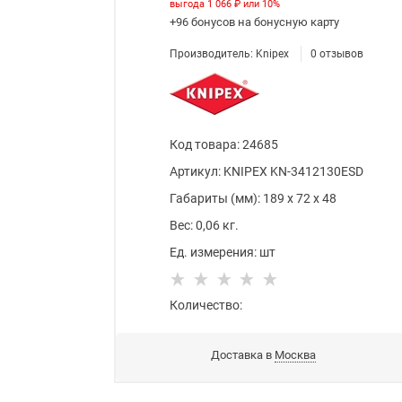
выгода
1 066 ₽
или
10%
+96 бонусов
на бонусную карту
Производитель:
Knipex
0
отзывов
Код товара
:
24685
Артикул:
KNIPEX KN-3412130ESD
Габариты (мм):
189
x
72
x
48
Вес:
0,06
кг.
Ед. измерения:
шт
Количество:
Доставка в
Москва