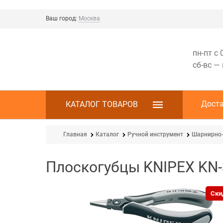
Ваш город:
Москва
пн-пт с 
сб-вс —
Дост
КАТАЛОГ ТОВАРОВ
Главная
Каталог
Ручной инструмент
Шарнирно-
Плоскогубцы KNIPEX KN
Ски