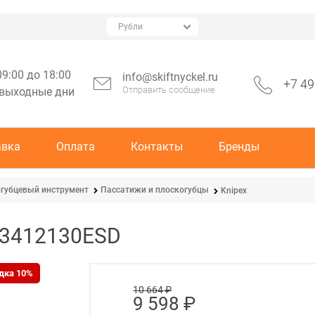
09:00 до 18:00
info@skiftnyckel.ru
+7 49
Отправить сообщение
 выходные дни
авка
Оплата
Контакты
Бренды
губцевый инструмент
Пассатижи и плоскогубцы
Knipex
-3412130ESD
дка 10%
10 664
 ₽
9 598
 ₽