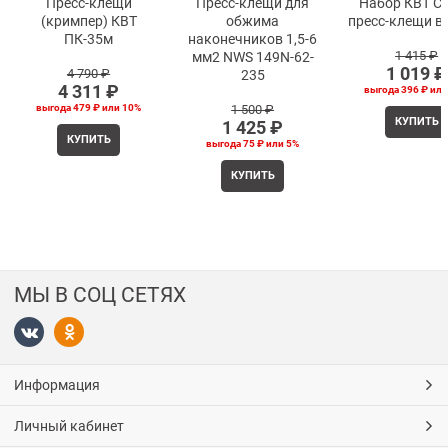
Пресс-клещи
Пресс-клещи для
Набор КВТ С
(кримпер) КВТ
обжима
пресс-клещи в
ПК-35м
наконечников 1,5-6
1 415
 ₽
мм2 NWS 149N-62-
1 019
 ₽
4 790
 ₽
235
4 311
 ₽
выгода
396 ₽
ил
выгода
479 ₽
или
10%
1 500
 ₽
КУПИТЬ
1 425
 ₽
КУПИТЬ
выгода
75 ₽
или
5%
КУПИТЬ
МЫ В СОЦ СЕТЯХ
Информация
Личный кабинет