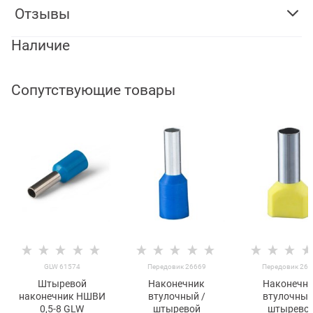
Отзывы
Наличие
Сопутствующие товары
GLW 61574
Передовик 26669
Передовик 266
Штыревой
Наконечник
Наконечн
наконечник НШВИ
втулочный /
втулочный
0,5-8 GLW
штыревой
штырево