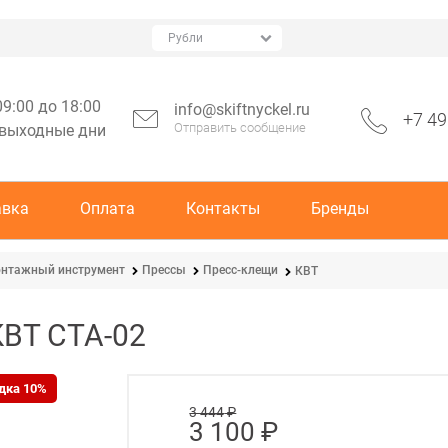
09:00 до 18:00
info@skiftnyckel.ru
+7 49
Отправить сообщение
 выходные дни
авка
Оплата
Контакты
Бренды
нтажный инструмент
Прессы
Пресс-клещи
КВТ
КВТ CTA-02
дка 10%
3 444
 ₽
3 100
 ₽