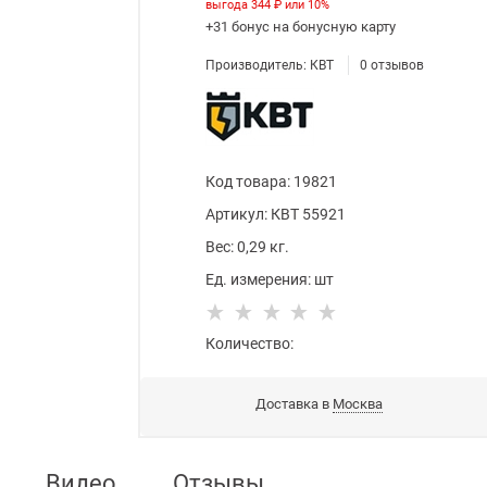
выгода
344 ₽
или
10%
+31 бонус
на бонусную карту
Производитель:
КВТ
0
отзывов
Код товара
:
19821
Артикул:
КВТ 55921
Вес:
0,29
кг.
Ед. измерения:
шт
Количество:
Доставка в
Москва
Видео
Отзывы