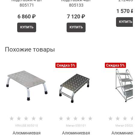
805171
805133
1 570
 ₽
6 860
 ₽
7 120
 ₽
КУПИТЬ
КУПИТЬ
КУПИТЬ
Похожие товары
Скидка 5%
Скидка 5%
KRAUSE 805010
Мегал 050101
Мегал 05020
Алюминиевая
Алюминиевая
Алюминиев