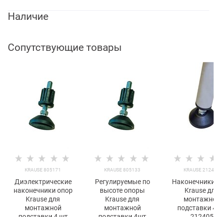
Наличие
Сопутствующие товары
KRAUSE 805171
KRAUSE 805133
KRAUSE 2124
Диэлектрические
Регулируемые по
Наконечники 
наконечники опор
высоте опоры
Krause дл
Krause для
Krause для
монтажно
монтажной
монтажной
подставки 4
подставки 4 шт
подставки 4шт
212405