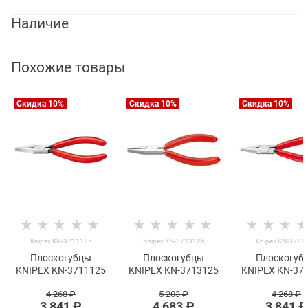
Наличие
Похожие товары
Скидка 10%
Скидка 10%
Скидка 10%
Knipex KN-3711125
Knipex KN-3713125
Knipex KN-3721
Плоскогубцы
Плоскогубцы
Плоскогуб
KNIPEX KN-3711125
KNIPEX KN-3713125
KNIPEX KN-37
4 268
 ₽
5 203
 ₽
4 268
 ₽
3 841
 ₽
4 683
 ₽
3 841
 ₽