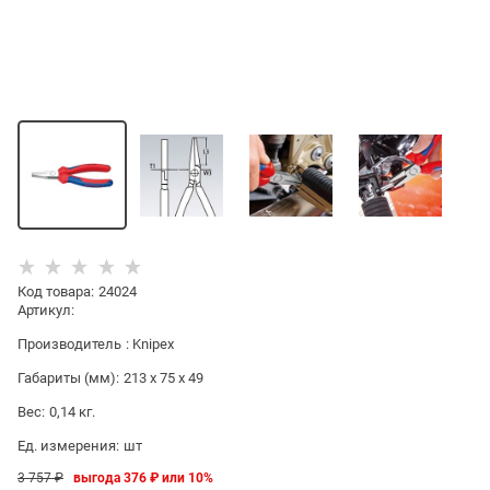
Код товара
:
24024
Артикул:
Производитель
:
Knipex
Габариты (мм):
213 x 75 x 49
Вес:
0,14
кг.
Ед. измерения:
шт
3 757
 ₽
выгода
376 ₽
или
10%