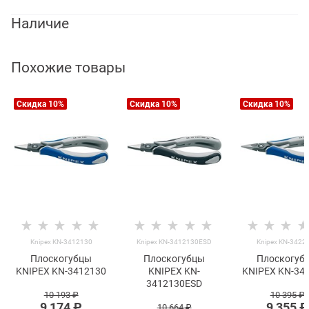
Наличие
Похожие товары
Скидка 10%
Скидка 10%
Скидка 10%
Knipex KN-3412130
Knipex KN-3412130ESD
Knipex KN-3422
Плоскогубцы
Плоскогубцы
Плоскогуб
KNIPEX KN-3412130
KNIPEX KN-
KNIPEX KN-34
3412130ESD
10 193
 ₽
10 395
 ₽
9 174
 ₽
9 355
 ₽
10 664
 ₽