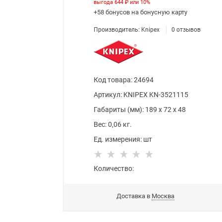
выгода
644 ₽
или
10%
+58 бонусов
на бонусную карту
Производитель:
Knipex
0
отзывов
Код товара
:
24694
Артикул:
KNIPEX KN-3521115
Габариты (мм):
189
x
72
x
48
Вес:
0,06
кг.
Ед. измерения:
шт
Количество:
Доставка в
Москва