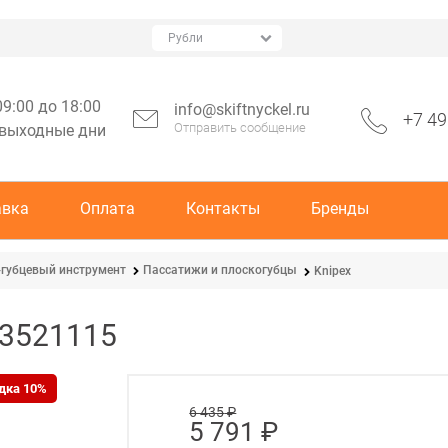
09:00 до 18:00
info@skiftnyckel.ru
+7 49
Отправить сообщение
 выходные дни
авка
Оплата
Контакты
Бренды
губцевый инструмент
Пассатижи и плоскогубцы
Knipex
-3521115
дка 10%
6 435
 ₽
5 791
 ₽