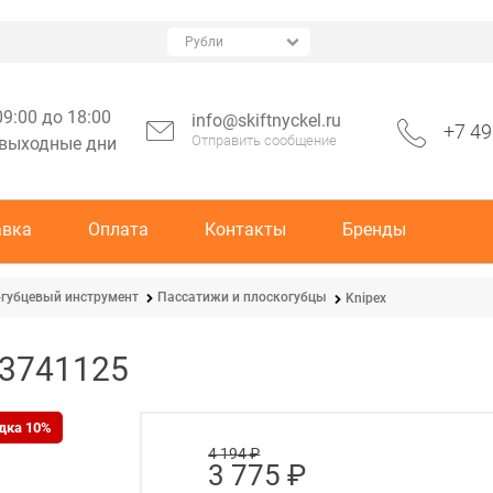
09:00 до 18:00
info@skiftnyckel.ru
+7 49
Отправить сообщение
 выходные дни
авка
Оплата
Контакты
Бренды
губцевый инструмент
Пассатижи и плоскогубцы
Knipex
-3741125
дка 10%
4 194
 ₽
3 775
 ₽