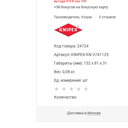
выгода
419 ₽
или
10%
+38 бонусов
на бонусную карту
Производитель:
Knipex
0
отзывов
Код товара
:
24724
Артикул:
KNIPEX KN-3741125
Габариты (мм):
152
x
81
x
31
Вес:
0,08
кг.
Ед. измерения:
шт
Количество:
Доставка в
Москва