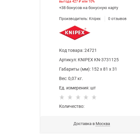
выгода
427 ₽
или
10%
+38 бонусов
на бонусную карту
Производитель:
Knipex
0
отзывов
Код товара
:
24721
Артикул:
KNIPEX KN-3731125
Габариты (мм):
152
x
81
x
31
Вес:
0,07
кг.
Ед. измерения:
шт
Количество:
Доставка в
Москва