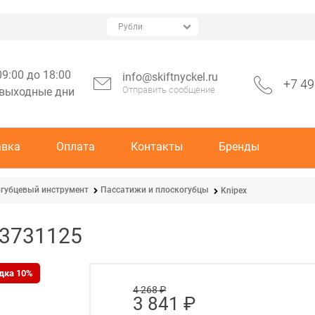
09:00 до 18:00
info@skiftnyckel.ru
+7 49
Отправить сообщение
 выходные дни
авка
Оплата
Контакты
Бренды
губцевый инструмент
Пассатижи и плоскогубцы
Knipex
-3731125
дка 10%
4 268
 ₽
3 841
 ₽