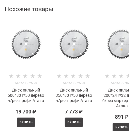
Похожие товары
АТАКА 8079790
АТАКА 8079700
АТАКА 80787
Диск пильный
Диск пильный
Диск пиль
500*80T*50 дерево
350*80T*50 дерево
200*24T*32 д
ч/рез профи Атака
ч/рез профи Атака
б/рез маркер 
Атака
19 700
 ₽
7 773
 ₽
891
 ₽
КУПИТЬ
КУПИТЬ
КУПИТЬ