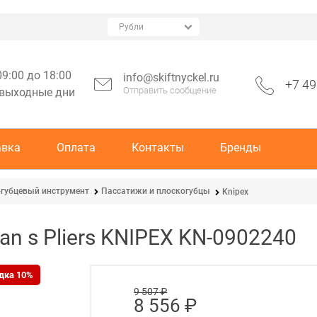
09:00 до 18:00
info@skiftnyckel.ru
+7 49
Отправить сообщение
 выходные дни
авка
Оплата
Контакты
Бренды
губцевый инструмент
Пассатижи и плоскогубцы
Knipex
n s Pliers KNIPEX KN-0902240
дка 10%
9 507
 ₽
8 556
 ₽