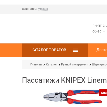
Ваш город:
Москва
пн-пт с 
сб-вс —
Дост
КАТАЛОГ ТОВАРОВ
Главная
Каталог
Ручной инструмент
Шарнирно-
Пассатижи KNIPEX Linema
Ски