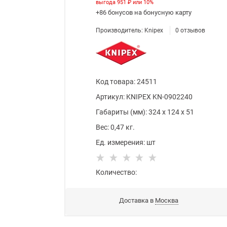
выгода
951 ₽
или
10%
+86 бонусов
на бонусную карту
Производитель:
Knipex
0
отзывов
Код товара
:
24511
Артикул:
KNIPEX KN-0902240
Габариты (мм):
324
x
124
x
51
Вес:
0,47
кг.
Ед. измерения:
шт
Количество:
Доставка в
Москва