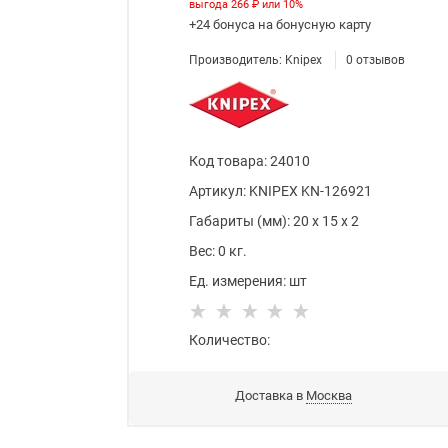
выгода
266 ₽
или
10%
+24 бонуса
на бонусную карту
Производитель:
Knipex
0
отзывов
Код товара
:
24010
Артикул:
KNIPEX KN-126921
Габариты (мм):
20
x
15
x
2
Вес:
0
кг.
Ед. измерения:
шт
Количество:
Доставка в
Москва