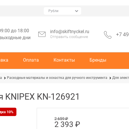
09:00 до 18:00
info@skiftnyckel.ru
+7 49
Отправить сообщение
 выходные дни
авка
Оплата
Контакты
Бренды
ка
Расходные материалы и оснастка для ручного инструмента
Для элек
я KNIPEX KN-126921
дка 10%
2 659
 ₽
2 393
 ₽