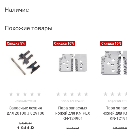
Наличие
Похожие товары
Скидка 5%
Скидка 10%
Скидка 10%
Jokari JK 29100
Knipex KN-124901
Knipex KN-121
Запасные лезвия
Пара запасных
Пара запас
для 20100 JK 29100
ножей для KNIPEX
ножей для KN
KN-124901
KN-12191
2 046
 ₽
1 944
 ₽
3 548
 ₽
13 430
 ₽