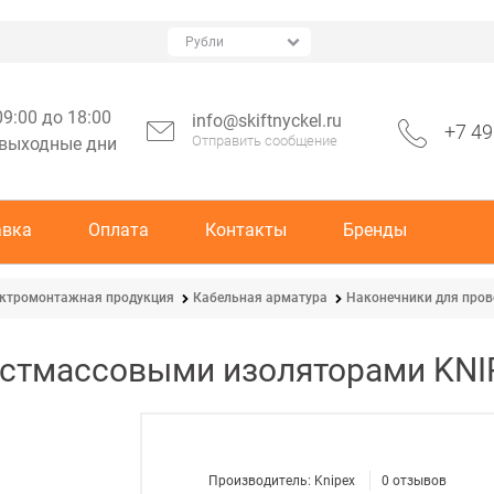
09:00 до 18:00
info@skiftnyckel.ru
+7 49
Отправить сообщение
 выходные дни
авка
Оплата
Контакты
Бренды
ктромонтажная продукция
Кабельная арматура
Наконечники для про
астмассовыми изоляторами KNI
Производитель:
Knipex
0
отзывов