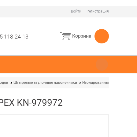
Войти
Регистрация
Корзина
5 118-24-13
водов
Штыревые втулочные наконечники
Изолированные втулочные на
PEX KN-979972