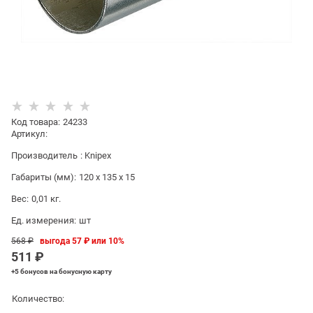
Код товара
:
24233
Артикул:
Производитель
:
Knipex
Габариты (мм):
120 x 135 x 15
Вес:
0,01
кг.
Ед. измерения:
шт
568
 ₽
выгода
57 ₽
или
10%
511
 ₽
+5 бонусов
на бонусную карту
Количество: