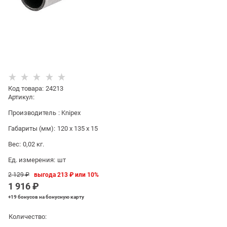
Код товара
:
24213
Артикул:
Производитель
:
Knipex
Габариты (мм):
120 x 135 x 15
Вес:
0,02
кг.
Ед. измерения:
шт
2 129
 ₽
выгода
213 ₽
или
10%
1 916
 ₽
+19 бонусов
на бонусную карту
Количество: