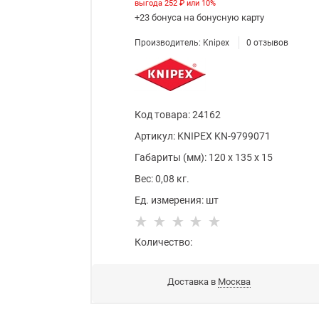
выгода
252 ₽
или
10%
+23 бонуса
на бонусную карту
Производитель:
Knipex
0
отзывов
Код товара
:
24162
Артикул:
KNIPEX KN-9799071
Габариты (мм):
120
x
135
x
15
Вес:
0,08
кг.
Ед. измерения:
шт
Количество:
Доставка в
Москва