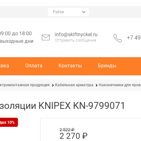
09:00 до 18:00
info@skiftnyckel.ru
+7 49
Отправить сообщение
 выходные дни
авка
Оплата
Контакты
Бренды
ктромонтажная продукция
Кабельная арматура
Наконечники для про
золяции KNIPEX KN-9799071
дка 10%
2 522
 ₽
2 270
 ₽