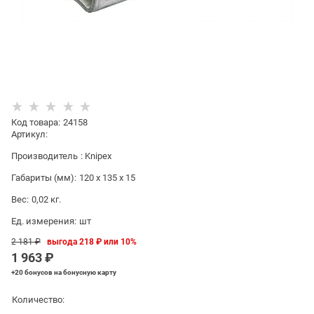
Код товара
:
24158
Артикул:
Производитель
:
Knipex
Габариты (мм):
120 x 135 x 15
Вес:
0,02
кг.
Ед. измерения:
шт
2 181
 ₽
выгода
218 ₽
или
10%
1 963
 ₽
+20 бонусов
на бонусную карту
Количество: