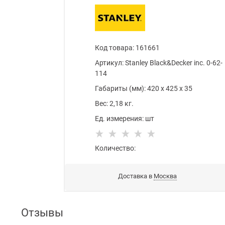
Код товара
:
161661
Артикул:
Stanley Black&Decker inc. 0-62-
114
Габариты (мм):
420
x
425
x
35
Вес:
2,18
кг.
Ед. измерения:
шт
Количество:
Доставка в
Москва
Отзывы