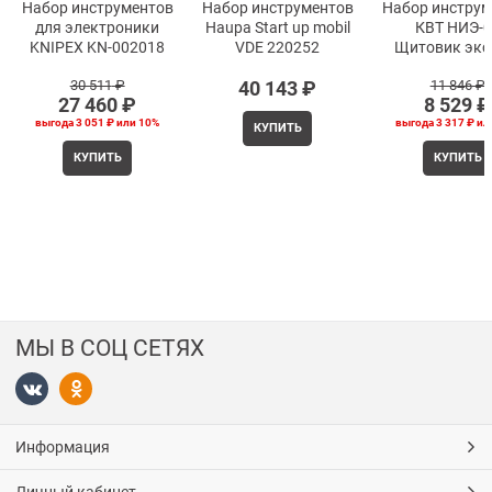
Набор инструментов
Набор инструментов
Набор инструм
для электроники
Haupa Start up mobil
КВТ НИЭ-0
KNIPEX KN-002018
VDE 220252
Щитовик экс
30 511
 ₽
40 143
 ₽
11 846
 ₽
27 460
 ₽
8 529
 ₽
выгода
3 051 ₽
или
10%
выгода
3 317 ₽
ил
КУПИТЬ
КУПИТЬ
КУПИТЬ
МЫ В СОЦ СЕТЯХ
Информация