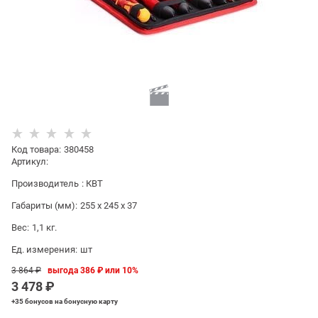
Код товара
:
380458
Артикул:
Производитель
:
КВТ
Габариты (мм):
255 x 245 x 37
Вес:
1,1
кг.
Ед. измерения:
шт
3 864
 ₽
выгода
386 ₽
или
10%
3 478
 ₽
+35 бонусов
на бонусную карту