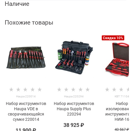
Наличие
Похожие товары
Скидка 10%
Haupa 220014
Haupa 220294
КВТ 71104
Набор инструментов
Набор инструментов
Набор
Haupa VDE в
Haupa Supply Plus
изолированн
сворачивающейся
220294
инструмента
сумке 220014
НИИ-16
38 925
 ₽
11 900
 ₽
40 567
 ₽