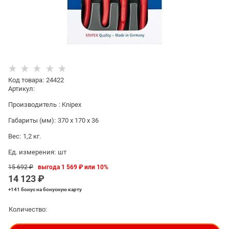
Код товара
:
24422
Артикул:
Производитель
:
Knipex
Габариты (мм):
370 x 170 x 36
Вес:
1,2
кг.
Ед. измерения:
шт
15 692
 ₽
выгода
1 569 ₽
или
10%
14 123
 ₽
+141 бонус
на бонусную карту
Количество: