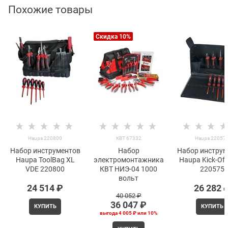
Похожие товары
Скидка 10%
Haupa 220800
КВТ 67332
Haupa 22057
Набор инструментов
Набор
Набор инструм
Haupa ToolBag XL
электромонтажника
Haupa Kick-Off
VDE 220800
КВТ НИЭ-04 1000
220575
вольт
24 514
 ₽
26 282
 
40 052
 ₽
36 047
 ₽
КУПИТЬ
КУПИТЬ
выгода
4 005 ₽
или
10%