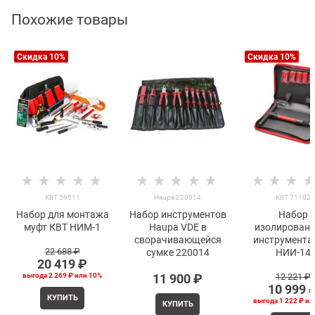
Похожие товары
Скидка 10%
Скидка 10%
КВТ 59511
Haupa 220014
КВТ 71102
Набор для монтажа
Набор инструментов
Набор
муфт КВТ НИМ-1
Haupa VDE в
изолированн
сворачивающейся
инструмента
22 688
 ₽
сумке 220014
НИИ-14
20 419
 ₽
выгода
2 269 ₽
или
10%
11 900
 ₽
12 221
 ₽
10 999
 
КУПИТЬ
выгода
1 222 ₽
ил
КУПИТЬ