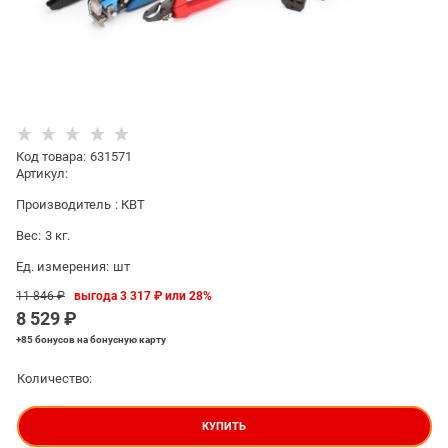
Код товара
:
631571
Артикул:
Производитель
:
КВТ
Вес:
3
кг.
Ед. измерения:
шт
11 846
 ₽
выгода
3 317 ₽
или
28%
8 529
 ₽
+85 бонусов
на бонусную карту
Количество:
КУПИТЬ