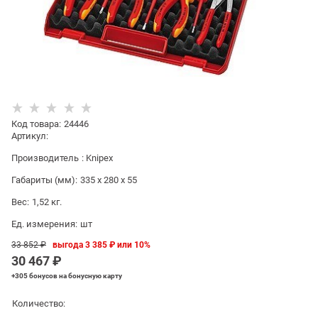
Код товара
:
24446
Артикул:
Производитель
:
Knipex
Габариты (мм):
335 x 280 x 55
Вес:
1,52
кг.
Ед. измерения:
шт
33 852
 ₽
выгода
3 385 ₽
или
10%
30 467
 ₽
+305 бонусов
на бонусную карту
Количество: