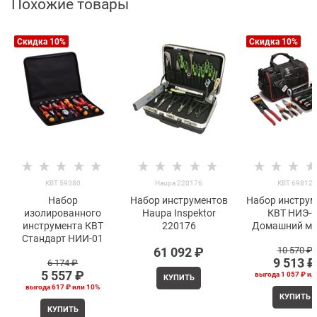
Похожие товары
Скидка 10%
Скидка 10%
КВТ 59380
Haupa 220176
КВТ 69812
Набор
Набор инструментов
Набор инструм
изолированного
Haupa Inspektor
КВТ НИЭ-0
инструмента КВТ
220176
Домашний ма
Стандарт НИИ-01
61 092
 ₽
10 570
 ₽
9 513
 ₽
6 174
 ₽
5 557
 ₽
выгода
1 057 ₽
ил
КУПИТЬ
выгода
617 ₽
или
10%
КУПИТЬ
КУПИТЬ