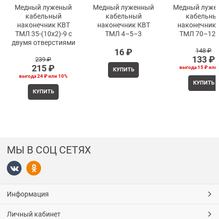
Медный луженый
Медный луженный
Медный луже
кабельный
кабельный
кабельны
наконечник КВТ
наконечник КВТ
наконечник 
ТМЛ 35-(10х2)-9 с
ТМЛ 4–5–3
ТМЛ 70–12
двумя отверстиями
16
 ₽
148
 ₽
133
 ₽
239
 ₽
215
 ₽
выгода
15 ₽
или
КУПИТЬ
выгода
24 ₽
или
10%
КУПИТЬ
КУПИТЬ
МЫ В СОЦ СЕТЯХ
Информация
Личный кабинет