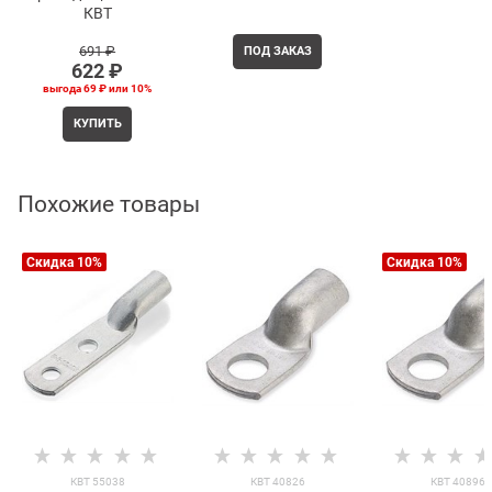
КВТ
691
 ₽
ПОД ЗАКАЗ
622
 ₽
выгода
69 ₽
или
10%
КУПИТЬ
Похожие товары
Скидка 10%
Скидка 10%
КВТ 55038
КВТ 40826
КВТ 40896